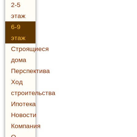
2-5
этаж
6-9
этаж
Строящиеся
дома
Перспектива
Ход
строительства
Ипотека
Новости
Компания
О