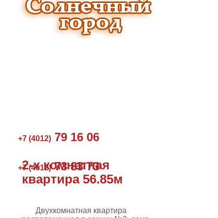
79 16 06
+7 (4012)
2-х комнатная
73 83 73
+7 (4012)
квартира 56.85м
Двухкомнатная квартира