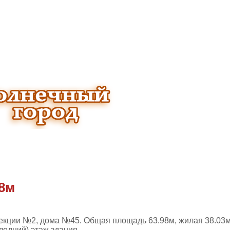
98м
екции №2, дома №45. Общая площадь 63.98м, жилая 38.03
ледний) этаж здания.