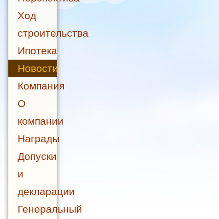
Ход
строительства
Ипотека
Новости
Компания
О
компании
Награды
Допуски
и
декларации
Генеральный