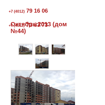
79 16 06
+7 (4012)
Октябрь 2013 (дом
73 83 73
+7 (4012)
№44)