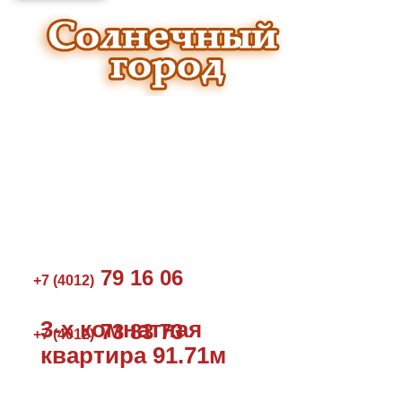
79 16 06
+7 (4012)
3-х комнатная
73 83 73
+7 (4012)
квартира 91.71м