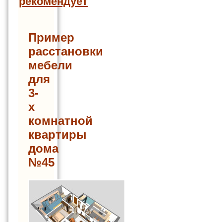
рекомендует
Пример
расстановки
мебели
для
3-
х
комнатной
квартиры
дома
№45