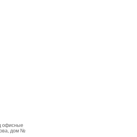
од офисные
кова, дом №