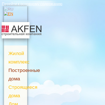
Перейти к основному содержанию
Жилой
комплекс
Построенные
дома
Строящиеся
дома
Дом