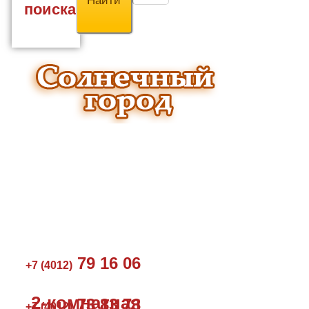
поиска
79 16 06
+7 (4012)
2-комнатная
73 83 73
+7 (4012)