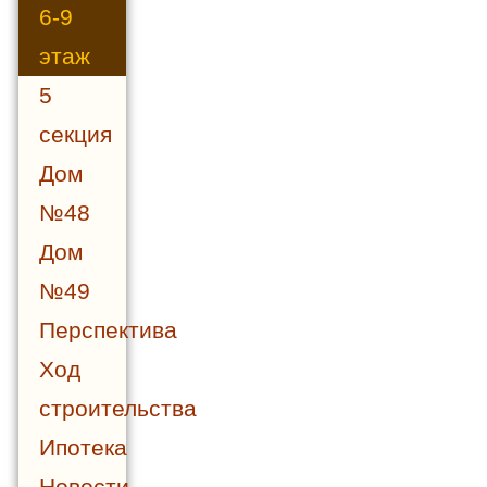
6-9
этаж
5
секция
Дом
№48
Дом
№49
Перспектива
Ход
строительства
Ипотека
Новости