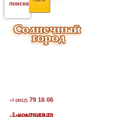
поиска
79 16 06
+7 (4012)
1-комнатная
73 83 73
+7 (4012)