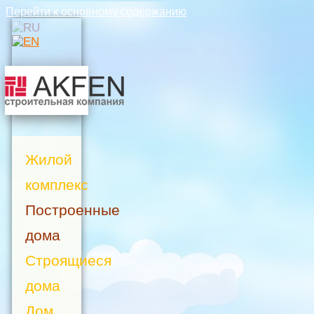
Перейти к основному содержанию
Жилой
комплекс
Построенные
дома
Строящиеся
дома
Дом