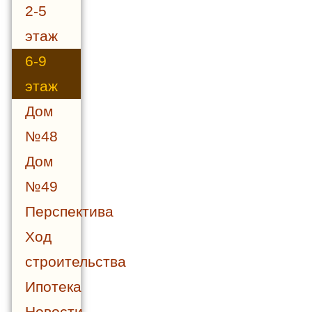
2-5
этаж
6-9
этаж
Дом
№48
Дом
№49
Перспектива
Ход
строительства
Ипотека
Новости