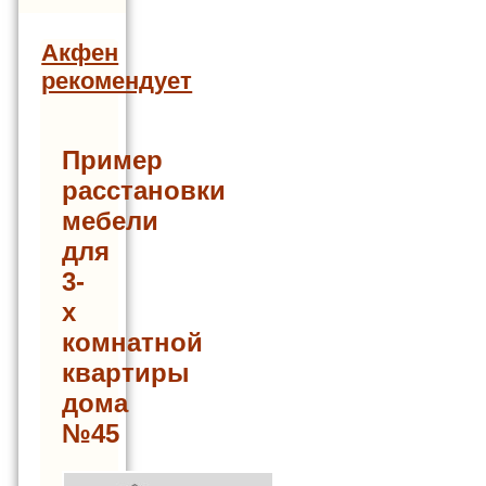
Акфен
рекомендует
Пример
расстановки
мебели
для
3-
х
комнатной
квартиры
дома
№45