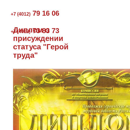
79 16 06
+7 (4012)
Диплом о
73 83 73
+7 (4012)
присуждении
статуса "Герой
труда"