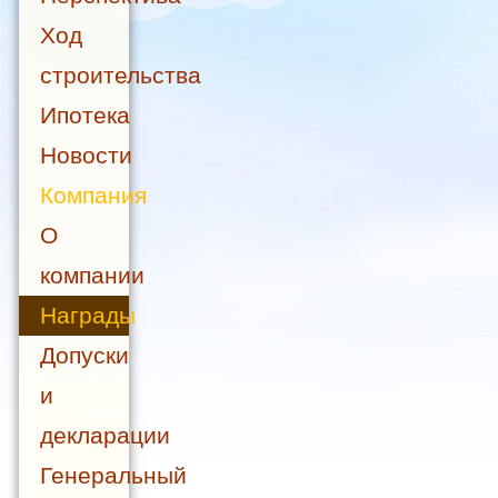
Ход
строительства
Ипотека
Новости
Компания
О
компании
Награды
Допуски
и
декларации
Генеральный