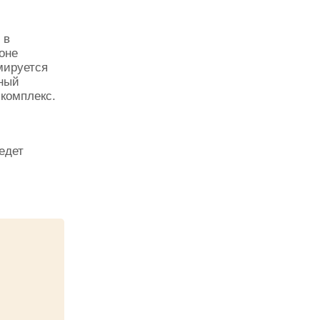
 в
оне
мируется
ный
комплекс.
едет