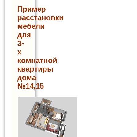
Пример
расстановки
мебели
для
3-
х
комнатной
квартиры
дома
№14,15