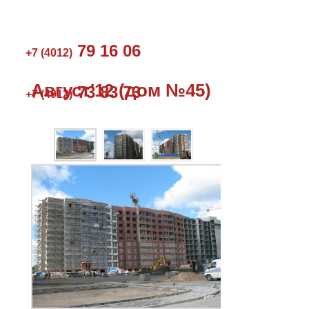
79 16 06
+7 (4012)
Август'12 (дом №45)
73 83 73
+7 (4012)