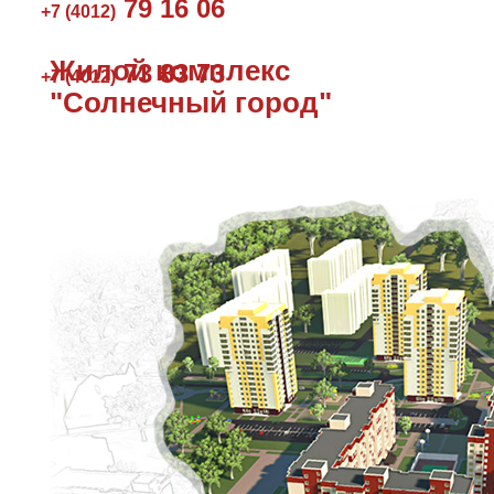
79 16 06
+7 (4012)
Жилой комплекс
73 83 73
+7 (4012)
"Солнечный город"